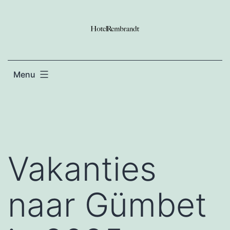
Ga
naar
de
inhoud
Menu
Vakanties
naar Gümbet