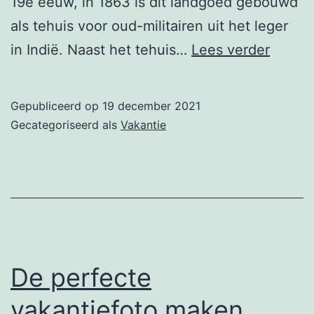
19e eeuw, in 1863 is dit landgoed gebouwd
als tehuis voor oud-militairen uit het leger
Kindvr
in Indië. Naast het tehuis…
Lees verder
activit
omgev
Gepubliceerd op
19 december 2021
Arnhe
Gecategoriseerd als
Vakantie
De perfecte
vakantiefoto maken