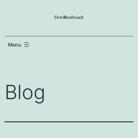
Ga
naar
de
inhoud
Menu
Blog