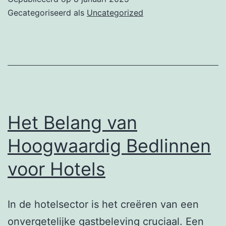
in
Gecategoriseerd als
Uncategorized
een
luxe
hotel
–
Hotel
Haarhuis
Het Belang van
Hoogwaardig Bedlinnen
voor Hotels
In de hotelsector is het creëren van een
onvergetelijke gastbeleving cruciaal. Een