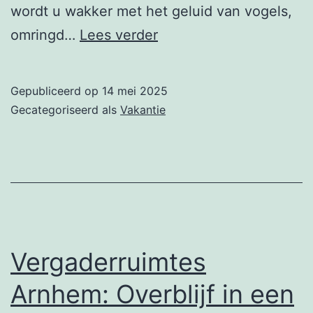
wordt u wakker met het geluid van vogels,
Hotel
omringd…
Lees verder
in
de
Gepubliceerd op
14 mei 2025
natuur
Gecategoriseerd als
Vakantie
in
de
buurt
van
Arnhem
–
Vergaderruimtes
Hotel
Arnhem: Overblijf in een
de